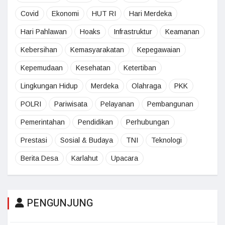
Covid
Ekonomi
HUT RI
Hari Merdeka
Hari Pahlawan
Hoaks
Infrastruktur
Keamanan
Kebersihan
Kemasyarakatan
Kepegawaian
Kepemudaan
Kesehatan
Ketertiban
Lingkungan Hidup
Merdeka
Olahraga
PKK
POLRI
Pariwisata
Pelayanan
Pembangunan
Pemerintahan
Pendidikan
Perhubungan
Prestasi
Sosial & Budaya
TNI
Teknologi
Berita Desa
Karlahut
Upacara
PENGUNJUNG