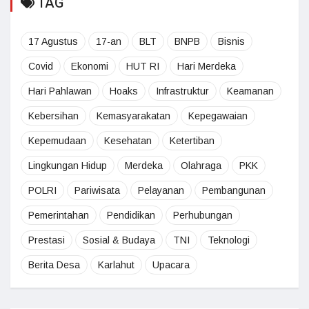
TAG
17 Agustus
17-an
BLT
BNPB
Bisnis
Covid
Ekonomi
HUT RI
Hari Merdeka
Hari Pahlawan
Hoaks
Infrastruktur
Keamanan
Kebersihan
Kemasyarakatan
Kepegawaian
Kepemudaan
Kesehatan
Ketertiban
Lingkungan Hidup
Merdeka
Olahraga
PKK
POLRI
Pariwisata
Pelayanan
Pembangunan
Pemerintahan
Pendidikan
Perhubungan
Prestasi
Sosial & Budaya
TNI
Teknologi
Berita Desa
Karlahut
Upacara