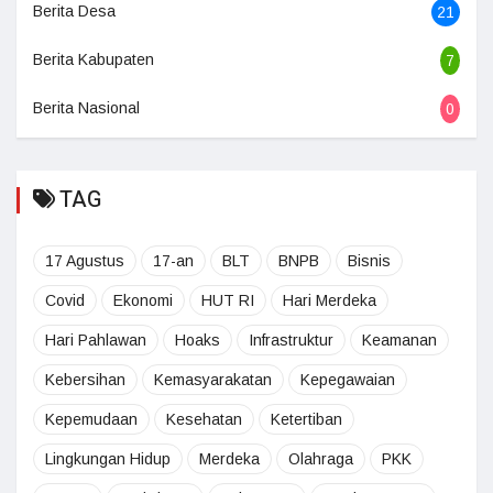
Berita Desa
21
Berita Kabupaten
7
Berita Nasional
0
TAG
17 Agustus
17-an
BLT
BNPB
Bisnis
Covid
Ekonomi
HUT RI
Hari Merdeka
Hari Pahlawan
Hoaks
Infrastruktur
Keamanan
Kebersihan
Kemasyarakatan
Kepegawaian
Kepemudaan
Kesehatan
Ketertiban
Lingkungan Hidup
Merdeka
Olahraga
PKK