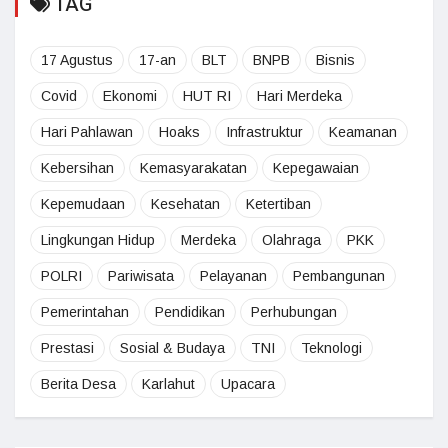
TAG
17 Agustus
17-an
BLT
BNPB
Bisnis
Covid
Ekonomi
HUT RI
Hari Merdeka
Hari Pahlawan
Hoaks
Infrastruktur
Keamanan
Kebersihan
Kemasyarakatan
Kepegawaian
Kepemudaan
Kesehatan
Ketertiban
Lingkungan Hidup
Merdeka
Olahraga
PKK
POLRI
Pariwisata
Pelayanan
Pembangunan
Pemerintahan
Pendidikan
Perhubungan
Prestasi
Sosial & Budaya
TNI
Teknologi
Berita Desa
Karlahut
Upacara