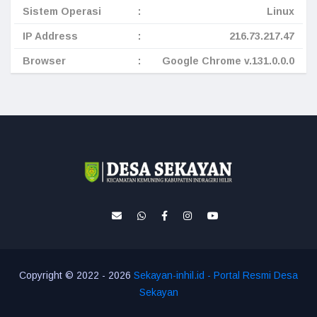
Sistem Operasi
:
Linux
IP Address
:
216.73.217.47
Browser
:
Google Chrome v.131.0.0.0
Copyright © 2022 - 2026
Sekayan-inhil.id - Portal Resmi Desa
Sekayan