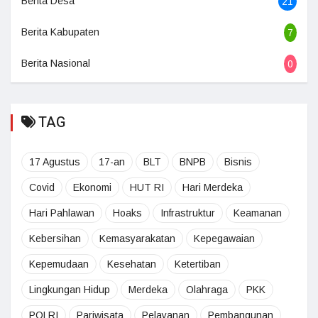
Berita Desa
21
Berita Kabupaten
7
Berita Nasional
0
TAG
17 Agustus
17-an
BLT
BNPB
Bisnis
Covid
Ekonomi
HUT RI
Hari Merdeka
Hari Pahlawan
Hoaks
Infrastruktur
Keamanan
Kebersihan
Kemasyarakatan
Kepegawaian
Kepemudaan
Kesehatan
Ketertiban
Lingkungan Hidup
Merdeka
Olahraga
PKK
POLRI
Pariwisata
Pelayanan
Pembangunan